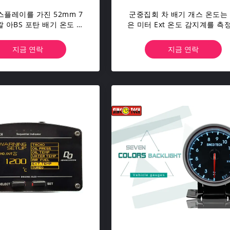
디스플레이를 가진 52mm 7
군중집회 차 배기 개스 온도는
 아BS 포탄 배기 온도 계
은 미터 Ext 온도 감지계를 측
기
니다
지금 연락
지금 연락