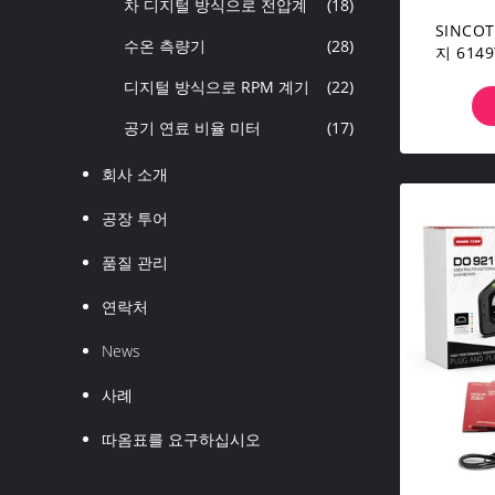
차 디지털 방식으로 전압계
(18)
SINCO
수온 측량기
(28)
지 614
디지털 방식으로 RPM 계기
(22)
공기 연료 비율 미터
(17)
회사 소개
공장 투어
품질 관리
연락처
News
사례
따옴표를 요구하십시오