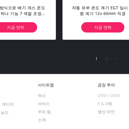
방식으로 배기 개스 온도
자동 외부 온도 계기 EGT 임시
 하나 기능 7 색깔 조정가
원 계기 12v 60mm 직경
능한 역광선
지금 연락
지금 연락
1
2
>
사이트맵
공장 투어
역사
OEM / ODM
기
서비스
R & D에
도 게이지
우리 팀
생산 라인
쉬보드
소개
기