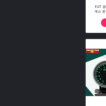
EGT 
개스 온