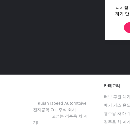
디지털 
계기 단
카테고리
터보 후원 계
Ruian Ispeed Automtoive
배기 가스 온
전자공학 Co., 주식 회사
경주용 차 대
고성능 경주용 차 계
경주용 차 계
기!