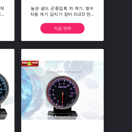
 작
높은 광도 군중집회 차 계기, 방수
정합
자동 계기 감지기 장비 OLED 전시
DO907
지금 연락