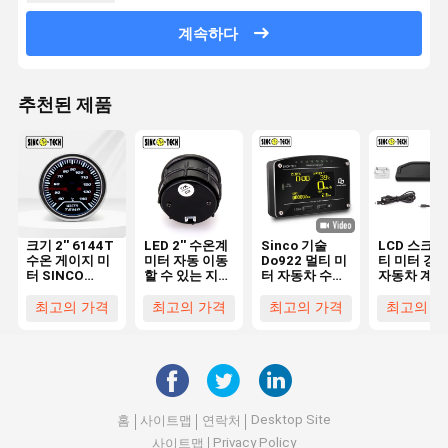
계속하다
추천된 제품
크기 2'' 6144T
LED 2'' 수온계
Sinco 기술
LCD 스크린
수온 게이지 미
미터 자동 이동
Do922 멀티 미
티 미터 경
터 SINCO
할 수 있는 지도
터 자동차 수온
자동차 계기
TECH 자동 모
된 전시 12V
경주용 자동차
Do921 Sin
바일 Led 디스
Sinco Tech
계기판 디스플
기술 OBD2
최고의 가격
최고의 가격
최고의 가격
최고의 가
플레이 12V
6114B
레이 모니터
Rpm9000
Desktop Site
홈
사이트맵
연락처
Privacy Policy
사이트맵